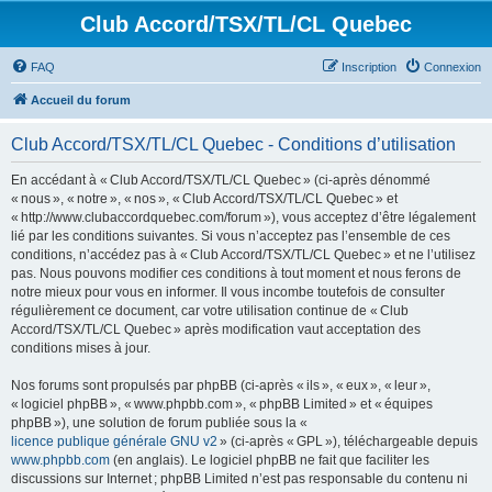
Club Accord/TSX/TL/CL Quebec
FAQ
Inscription
Connexion
Accueil du forum
Club Accord/TSX/TL/CL Quebec - Conditions d’utilisation
En accédant à « Club Accord/TSX/TL/CL Quebec » (ci-après dénommé
« nous », « notre », « nos », « Club Accord/TSX/TL/CL Quebec » et
« http://www.clubaccordquebec.com/forum »), vous acceptez d’être légalement
lié par les conditions suivantes. Si vous n’acceptez pas l’ensemble de ces
conditions, n’accédez pas à « Club Accord/TSX/TL/CL Quebec » et ne l’utilisez
pas. Nous pouvons modifier ces conditions à tout moment et nous ferons de
notre mieux pour vous en informer. Il vous incombe toutefois de consulter
régulièrement ce document, car votre utilisation continue de « Club
Accord/TSX/TL/CL Quebec » après modification vaut acceptation des
conditions mises à jour.
Nos forums sont propulsés par phpBB (ci-après « ils », « eux », « leur »,
« logiciel phpBB », « www.phpbb.com », « phpBB Limited » et « équipes
phpBB »), une solution de forum publiée sous la «
licence publique générale GNU v2
» (ci-après « GPL »), téléchargeable depuis
www.phpbb.com
(en anglais). Le logiciel phpBB ne fait que faciliter les
discussions sur Internet ; phpBB Limited n’est pas responsable du contenu ni