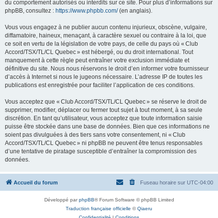
du comportement autorisés ou interdits sur ce site. Pour plus d’informations sur
phpBB, consultez :
https://www.phpbb.com/
(en anglais).
Vous vous engagez à ne publier aucun contenu injurieux, obscène, vulgaire,
diffamatoire, haineux, menaçant, à caractère sexuel ou contraire à la loi, que
ce soit en vertu de la législation de votre pays, de celle du pays où « Club
Accord/TSX/TL/CL Quebec » est hébergé, ou du droit international. Tout
manquement à cette règle peut entraîner votre exclusion immédiate et
définitive du site. Nous nous réservons le droit d’en informer votre fournisseur
d’accès à Internet si nous le jugeons nécessaire. L’adresse IP de toutes les
publications est enregistrée pour faciliter l’application de ces conditions.
Vous acceptez que « Club Accord/TSX/TL/CL Quebec » se réserve le droit de
supprimer, modifier, déplacer ou fermer tout sujet à tout moment, à sa seule
discrétion. En tant qu’utilisateur, vous acceptez que toute information saisie
puisse être stockée dans une base de données. Bien que ces informations ne
soient pas divulguées à des tiers sans votre consentement, ni « Club
Accord/TSX/TL/CL Quebec » ni phpBB ne peuvent être tenus responsables
d’une tentative de piratage susceptible d’entraîner la compromission des
données.
Accueil du forum
Fuseau horaire sur
UTC-04:00
Développé par
phpBB
® Forum Software © phpBB Limited
Traduction française officielle
©
Qiaeru
Confidentialité
|
Conditions