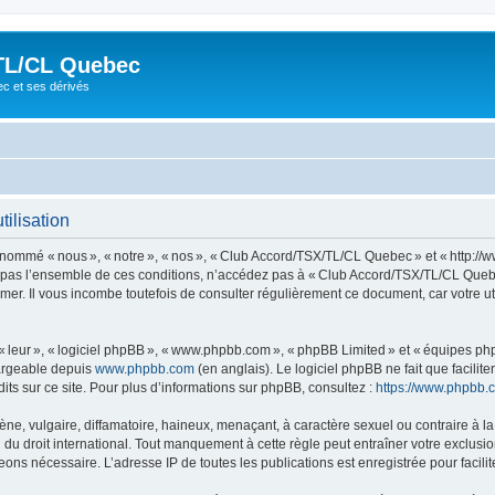
TL/CL Quebec
ec et ses dérivés
ilisation
ommé « nous », « notre », « nos », « Club Accord/TSX/TL/CL Quebec » et « http://
z pas l’ensemble de ces conditions, n’accédez pas à « Club Accord/TSX/TL/CL Quebe
mer. Il vous incombe toutefois de consulter régulièrement ce document, car votre 
 « leur », « logiciel phpBB », « www.phpbb.com », « phpBB Limited » et « équipes ph
hargeable depuis
www.phpbb.com
(en anglais). Le logiciel phpBB ne fait que facilite
ts sur ce site. Pour plus d’informations sur phpBB, consultez :
https://www.phpbb.
 vulgaire, diffamatoire, haineux, menaçant, à caractère sexuel ou contraire à la loi
 droit international. Tout manquement à cette règle peut entraîner votre exclusion 
eons nécessaire. L’adresse IP de toutes les publications est enregistrée pour facilit