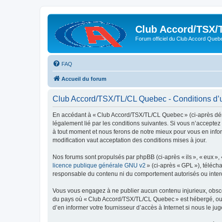
Club Accord/TSX/
Forum officiel du Club Accord Queb
FAQ
Accueil du forum
Club Accord/TSX/TL/CL Quebec - Conditions d’ut
En accédant à « Club Accord/TSX/TL/CL Quebec » (ci-après dén
légalement lié par les conditions suivantes. Si vous n’accepte
à tout moment et nous ferons de notre mieux pour vous en infor
modification vaut acceptation des conditions mises à jour.
Nos forums sont propulsés par phpBB (ci-après « ils », « eux »,
licence publique générale GNU v2
» (ci-après « GPL »), téléc
responsable du contenu ni du comportement autorisés ou interdi
Vous vous engagez à ne publier aucun contenu injurieux, obscène,
du pays où « Club Accord/TSX/TL/CL Quebec » est hébergé, ou du
d’en informer votre fournisseur d’accès à Internet si nous le jug