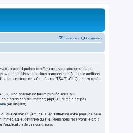
Inscription
Connexion
www.clubaccordquebec.com/forum »), vous acceptez d’être
c » et ne l’utilisez pas. Nous pouvons modifier ces conditions
utilisation continue de « Club Accord/TSX/TL/CL Quebec » après
pBB »), une solution de forum publiée sous la «
r les discussions sur Internet ; phpBB Limited n’est pas
com/
(en anglais).
, que ce soit en vertu de la législation de votre pays, de celle
immédiate et définitive du site. Nous nous réservons le droit
er l’application de ces conditions.