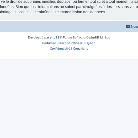
e droit de supprimer, modifier, déplacer ou fermer tout sujet à tout moment, à sa 
 données. Bien que ces informations ne soient pas divulguées à des tiers sans vot
piratage susceptible d’entraîner la compromission des données.
Nous
Développé par
phpBB
® Forum Software © phpBB Limited
Traduction française officielle
©
Qiaeru
Confidentialité
|
Conditions