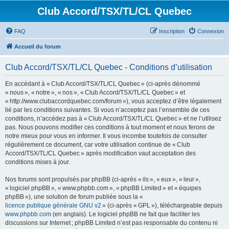
Club Accord/TSX/TL/CL Quebec
FAQ
Inscription
Connexion
Accueil du forum
Club Accord/TSX/TL/CL Quebec - Conditions d’utilisation
En accédant à « Club Accord/TSX/TL/CL Quebec » (ci-après dénommé
« nous », « notre », « nos », « Club Accord/TSX/TL/CL Quebec » et
« http://www.clubaccordquebec.com/forum »), vous acceptez d’être légalement
lié par les conditions suivantes. Si vous n’acceptez pas l’ensemble de ces
conditions, n’accédez pas à « Club Accord/TSX/TL/CL Quebec » et ne l’utilisez
pas. Nous pouvons modifier ces conditions à tout moment et nous ferons de
notre mieux pour vous en informer. Il vous incombe toutefois de consulter
régulièrement ce document, car votre utilisation continue de « Club
Accord/TSX/TL/CL Quebec » après modification vaut acceptation des
conditions mises à jour.
Nos forums sont propulsés par phpBB (ci-après « ils », « eux », « leur »,
« logiciel phpBB », « www.phpbb.com », « phpBB Limited » et « équipes
phpBB »), une solution de forum publiée sous la «
licence publique générale GNU v2
» (ci-après « GPL »), téléchargeable depuis
www.phpbb.com
(en anglais). Le logiciel phpBB ne fait que faciliter les
discussions sur Internet ; phpBB Limited n’est pas responsable du contenu ni