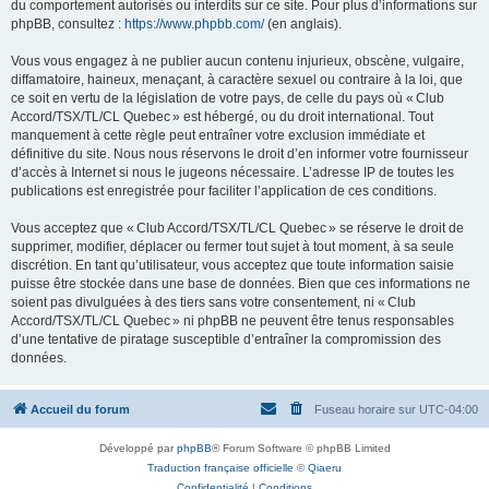
du comportement autorisés ou interdits sur ce site. Pour plus d’informations sur
phpBB, consultez :
https://www.phpbb.com/
(en anglais).
Vous vous engagez à ne publier aucun contenu injurieux, obscène, vulgaire,
diffamatoire, haineux, menaçant, à caractère sexuel ou contraire à la loi, que
ce soit en vertu de la législation de votre pays, de celle du pays où « Club
Accord/TSX/TL/CL Quebec » est hébergé, ou du droit international. Tout
manquement à cette règle peut entraîner votre exclusion immédiate et
définitive du site. Nous nous réservons le droit d’en informer votre fournisseur
d’accès à Internet si nous le jugeons nécessaire. L’adresse IP de toutes les
publications est enregistrée pour faciliter l’application de ces conditions.
Vous acceptez que « Club Accord/TSX/TL/CL Quebec » se réserve le droit de
supprimer, modifier, déplacer ou fermer tout sujet à tout moment, à sa seule
discrétion. En tant qu’utilisateur, vous acceptez que toute information saisie
puisse être stockée dans une base de données. Bien que ces informations ne
soient pas divulguées à des tiers sans votre consentement, ni « Club
Accord/TSX/TL/CL Quebec » ni phpBB ne peuvent être tenus responsables
d’une tentative de piratage susceptible d’entraîner la compromission des
données.
Accueil du forum
Fuseau horaire sur
UTC-04:00
Développé par
phpBB
® Forum Software © phpBB Limited
Traduction française officielle
©
Qiaeru
Confidentialité
|
Conditions