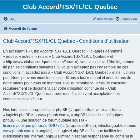
Club Accord/TSX/TL/CL Quebec
FAQ
Inscription
Connexion
Accueil du forum
Club Accord/TSX/TL/CL Quebec - Conditions d’utilisation
En accédant à « Club Accord/TSX/TL/CL Quebec » (ci-après dénommé
« nous », « notre », « nos », « Club Accord/TSX/TL/CL Quebec » et
« http://www.clubaccordquebec.com/forum »), vous acceptez d’être légalement
lié par les conditions suivantes. Si vous n’acceptez pas l’ensemble de ces
conditions, n’accédez pas à « Club Accord/TSX/TL/CL Quebec » et ne l’utilisez
pas. Nous pouvons modifier ces conditions à tout moment et nous ferons de
notre mieux pour vous en informer. Il vous incombe toutefois de consulter
régulièrement ce document, car votre utilisation continue de « Club
Accord/TSX/TL/CL Quebec » après modification vaut acceptation des
conditions mises à jour.
Nos forums sont propulsés par phpBB (ci-après « ils », « eux », « leur »,
« logiciel phpBB », « www.phpbb.com », « phpBB Limited » et « équipes
phpBB »), une solution de forum publiée sous la «
licence publique générale GNU v2
» (ci-après « GPL »), téléchargeable depuis
www.phpbb.com
(en anglais). Le logiciel phpBB ne fait que faciliter les
discussions sur Internet ; phpBB Limited n’est pas responsable du contenu ni