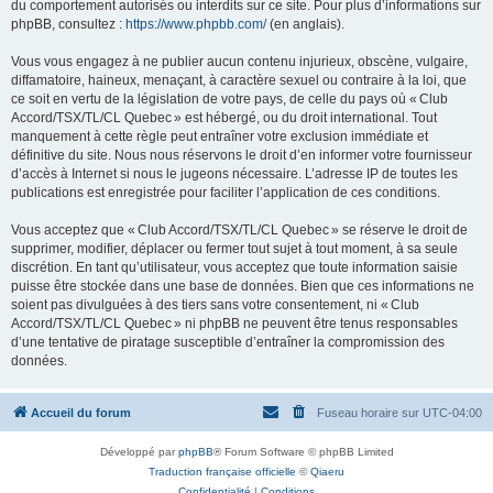
du comportement autorisés ou interdits sur ce site. Pour plus d’informations sur
phpBB, consultez :
https://www.phpbb.com/
(en anglais).
Vous vous engagez à ne publier aucun contenu injurieux, obscène, vulgaire,
diffamatoire, haineux, menaçant, à caractère sexuel ou contraire à la loi, que
ce soit en vertu de la législation de votre pays, de celle du pays où « Club
Accord/TSX/TL/CL Quebec » est hébergé, ou du droit international. Tout
manquement à cette règle peut entraîner votre exclusion immédiate et
définitive du site. Nous nous réservons le droit d’en informer votre fournisseur
d’accès à Internet si nous le jugeons nécessaire. L’adresse IP de toutes les
publications est enregistrée pour faciliter l’application de ces conditions.
Vous acceptez que « Club Accord/TSX/TL/CL Quebec » se réserve le droit de
supprimer, modifier, déplacer ou fermer tout sujet à tout moment, à sa seule
discrétion. En tant qu’utilisateur, vous acceptez que toute information saisie
puisse être stockée dans une base de données. Bien que ces informations ne
soient pas divulguées à des tiers sans votre consentement, ni « Club
Accord/TSX/TL/CL Quebec » ni phpBB ne peuvent être tenus responsables
d’une tentative de piratage susceptible d’entraîner la compromission des
données.
Accueil du forum
Fuseau horaire sur
UTC-04:00
Développé par
phpBB
® Forum Software © phpBB Limited
Traduction française officielle
©
Qiaeru
Confidentialité
|
Conditions