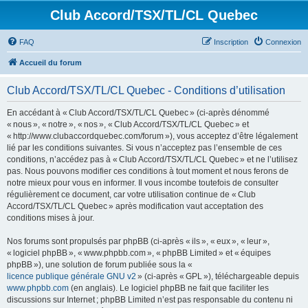
Club Accord/TSX/TL/CL Quebec
FAQ
Inscription
Connexion
Accueil du forum
Club Accord/TSX/TL/CL Quebec - Conditions d’utilisation
En accédant à « Club Accord/TSX/TL/CL Quebec » (ci-après dénommé
« nous », « notre », « nos », « Club Accord/TSX/TL/CL Quebec » et
« http://www.clubaccordquebec.com/forum »), vous acceptez d’être légalement
lié par les conditions suivantes. Si vous n’acceptez pas l’ensemble de ces
conditions, n’accédez pas à « Club Accord/TSX/TL/CL Quebec » et ne l’utilisez
pas. Nous pouvons modifier ces conditions à tout moment et nous ferons de
notre mieux pour vous en informer. Il vous incombe toutefois de consulter
régulièrement ce document, car votre utilisation continue de « Club
Accord/TSX/TL/CL Quebec » après modification vaut acceptation des
conditions mises à jour.
Nos forums sont propulsés par phpBB (ci-après « ils », « eux », « leur »,
« logiciel phpBB », « www.phpbb.com », « phpBB Limited » et « équipes
phpBB »), une solution de forum publiée sous la «
licence publique générale GNU v2
» (ci-après « GPL »), téléchargeable depuis
www.phpbb.com
(en anglais). Le logiciel phpBB ne fait que faciliter les
discussions sur Internet ; phpBB Limited n’est pas responsable du contenu ni