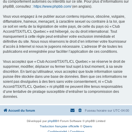
du comportement autorisés ou interdits sur ce site. Pour plus d’informations sur
phpBB, consultez :
https://www.phpbb.com/
(en anglais).
Vous vous engagez à ne publier aucun contenu injurieux, obscène, vulgaire,
diffamatoire, haineux, menaçant, à caractère sexuel ou contraire à la loi, que
ce soit en vertu de la législation de votre pays, de celle du pays où « Club
Accord/TSX/TL/CL Quebec » est hébergé, ou du droit international. Tout
manquement à cette règle peut entraîner votre exclusion immédiate et
définitive du site. Nous nous réservons le droit d’en informer votre fournisseur
d’accès à Internet si nous le jugeons nécessaire. L’adresse IP de toutes les
publications est enregistrée pour faciliter l’application de ces conditions.
Vous acceptez que « Club Accord/TSX/TL/CL Quebec » se réserve le droit de
supprimer, modifier, déplacer ou fermer tout sujet à tout moment, à sa seule
discrétion. En tant qu’utilisateur, vous acceptez que toute information saisie
puisse être stockée dans une base de données. Bien que ces informations ne
soient pas divulguées à des tiers sans votre consentement, ni « Club
Accord/TSX/TL/CL Quebec » ni phpBB ne peuvent être tenus responsables
d’une tentative de piratage susceptible d’entraîner la compromission des
données.
Accueil du forum
Fuseau horaire sur
UTC-04:00
Développé par
phpBB
® Forum Software © phpBB Limited
Traduction française officielle
©
Qiaeru
Confidentialité
|
Conditions