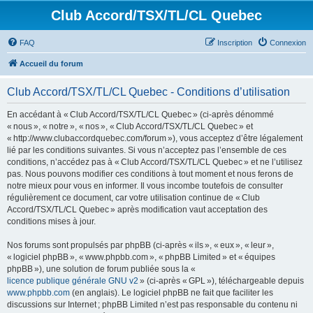
Club Accord/TSX/TL/CL Quebec
FAQ
Inscription
Connexion
Accueil du forum
Club Accord/TSX/TL/CL Quebec - Conditions d’utilisation
En accédant à « Club Accord/TSX/TL/CL Quebec » (ci-après dénommé
« nous », « notre », « nos », « Club Accord/TSX/TL/CL Quebec » et
« http://www.clubaccordquebec.com/forum »), vous acceptez d’être légalement
lié par les conditions suivantes. Si vous n’acceptez pas l’ensemble de ces
conditions, n’accédez pas à « Club Accord/TSX/TL/CL Quebec » et ne l’utilisez
pas. Nous pouvons modifier ces conditions à tout moment et nous ferons de
notre mieux pour vous en informer. Il vous incombe toutefois de consulter
régulièrement ce document, car votre utilisation continue de « Club
Accord/TSX/TL/CL Quebec » après modification vaut acceptation des
conditions mises à jour.
Nos forums sont propulsés par phpBB (ci-après « ils », « eux », « leur »,
« logiciel phpBB », « www.phpbb.com », « phpBB Limited » et « équipes
phpBB »), une solution de forum publiée sous la «
licence publique générale GNU v2
» (ci-après « GPL »), téléchargeable depuis
www.phpbb.com
(en anglais). Le logiciel phpBB ne fait que faciliter les
discussions sur Internet ; phpBB Limited n’est pas responsable du contenu ni