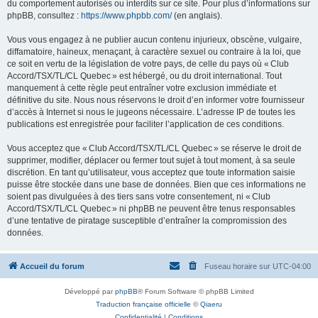
du comportement autorisés ou interdits sur ce site. Pour plus d’informations sur
phpBB, consultez :
https://www.phpbb.com/
(en anglais).
Vous vous engagez à ne publier aucun contenu injurieux, obscène, vulgaire,
diffamatoire, haineux, menaçant, à caractère sexuel ou contraire à la loi, que
ce soit en vertu de la législation de votre pays, de celle du pays où « Club
Accord/TSX/TL/CL Quebec » est hébergé, ou du droit international. Tout
manquement à cette règle peut entraîner votre exclusion immédiate et
définitive du site. Nous nous réservons le droit d’en informer votre fournisseur
d’accès à Internet si nous le jugeons nécessaire. L’adresse IP de toutes les
publications est enregistrée pour faciliter l’application de ces conditions.
Vous acceptez que « Club Accord/TSX/TL/CL Quebec » se réserve le droit de
supprimer, modifier, déplacer ou fermer tout sujet à tout moment, à sa seule
discrétion. En tant qu’utilisateur, vous acceptez que toute information saisie
puisse être stockée dans une base de données. Bien que ces informations ne
soient pas divulguées à des tiers sans votre consentement, ni « Club
Accord/TSX/TL/CL Quebec » ni phpBB ne peuvent être tenus responsables
d’une tentative de piratage susceptible d’entraîner la compromission des
données.
Accueil du forum
Fuseau horaire sur
UTC-04:00
Développé par
phpBB
® Forum Software © phpBB Limited
Traduction française officielle
©
Qiaeru
Confidentialité
|
Conditions