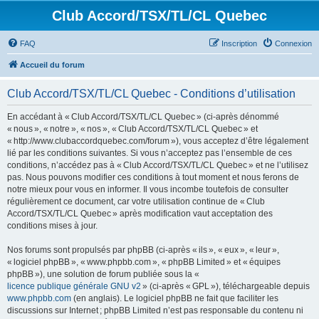
Club Accord/TSX/TL/CL Quebec
FAQ
Inscription
Connexion
Accueil du forum
Club Accord/TSX/TL/CL Quebec - Conditions d’utilisation
En accédant à « Club Accord/TSX/TL/CL Quebec » (ci-après dénommé
« nous », « notre », « nos », « Club Accord/TSX/TL/CL Quebec » et
« http://www.clubaccordquebec.com/forum »), vous acceptez d’être légalement
lié par les conditions suivantes. Si vous n’acceptez pas l’ensemble de ces
conditions, n’accédez pas à « Club Accord/TSX/TL/CL Quebec » et ne l’utilisez
pas. Nous pouvons modifier ces conditions à tout moment et nous ferons de
notre mieux pour vous en informer. Il vous incombe toutefois de consulter
régulièrement ce document, car votre utilisation continue de « Club
Accord/TSX/TL/CL Quebec » après modification vaut acceptation des
conditions mises à jour.
Nos forums sont propulsés par phpBB (ci-après « ils », « eux », « leur »,
« logiciel phpBB », « www.phpbb.com », « phpBB Limited » et « équipes
phpBB »), une solution de forum publiée sous la «
licence publique générale GNU v2
» (ci-après « GPL »), téléchargeable depuis
www.phpbb.com
(en anglais). Le logiciel phpBB ne fait que faciliter les
discussions sur Internet ; phpBB Limited n’est pas responsable du contenu ni