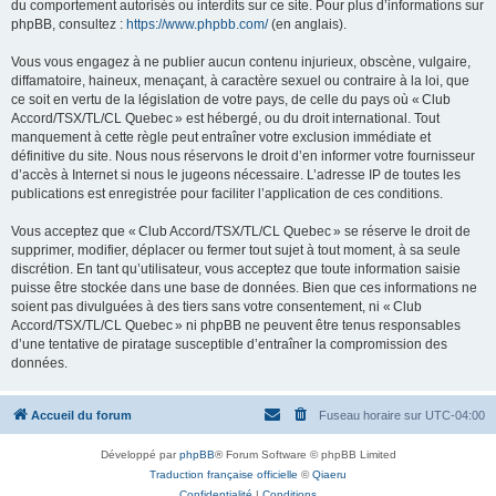
du comportement autorisés ou interdits sur ce site. Pour plus d’informations sur
phpBB, consultez :
https://www.phpbb.com/
(en anglais).
Vous vous engagez à ne publier aucun contenu injurieux, obscène, vulgaire,
diffamatoire, haineux, menaçant, à caractère sexuel ou contraire à la loi, que
ce soit en vertu de la législation de votre pays, de celle du pays où « Club
Accord/TSX/TL/CL Quebec » est hébergé, ou du droit international. Tout
manquement à cette règle peut entraîner votre exclusion immédiate et
définitive du site. Nous nous réservons le droit d’en informer votre fournisseur
d’accès à Internet si nous le jugeons nécessaire. L’adresse IP de toutes les
publications est enregistrée pour faciliter l’application de ces conditions.
Vous acceptez que « Club Accord/TSX/TL/CL Quebec » se réserve le droit de
supprimer, modifier, déplacer ou fermer tout sujet à tout moment, à sa seule
discrétion. En tant qu’utilisateur, vous acceptez que toute information saisie
puisse être stockée dans une base de données. Bien que ces informations ne
soient pas divulguées à des tiers sans votre consentement, ni « Club
Accord/TSX/TL/CL Quebec » ni phpBB ne peuvent être tenus responsables
d’une tentative de piratage susceptible d’entraîner la compromission des
données.
Accueil du forum
Fuseau horaire sur
UTC-04:00
Développé par
phpBB
® Forum Software © phpBB Limited
Traduction française officielle
©
Qiaeru
Confidentialité
|
Conditions