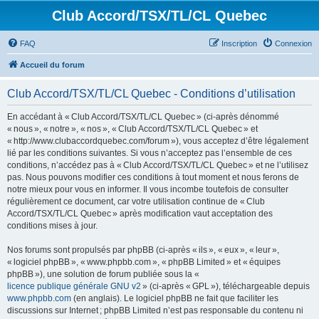
Club Accord/TSX/TL/CL Quebec
FAQ
Inscription
Connexion
Accueil du forum
Club Accord/TSX/TL/CL Quebec - Conditions d’utilisation
En accédant à « Club Accord/TSX/TL/CL Quebec » (ci-après dénommé
« nous », « notre », « nos », « Club Accord/TSX/TL/CL Quebec » et
« http://www.clubaccordquebec.com/forum »), vous acceptez d’être légalement
lié par les conditions suivantes. Si vous n’acceptez pas l’ensemble de ces
conditions, n’accédez pas à « Club Accord/TSX/TL/CL Quebec » et ne l’utilisez
pas. Nous pouvons modifier ces conditions à tout moment et nous ferons de
notre mieux pour vous en informer. Il vous incombe toutefois de consulter
régulièrement ce document, car votre utilisation continue de « Club
Accord/TSX/TL/CL Quebec » après modification vaut acceptation des
conditions mises à jour.
Nos forums sont propulsés par phpBB (ci-après « ils », « eux », « leur »,
« logiciel phpBB », « www.phpbb.com », « phpBB Limited » et « équipes
phpBB »), une solution de forum publiée sous la «
licence publique générale GNU v2
» (ci-après « GPL »), téléchargeable depuis
www.phpbb.com
(en anglais). Le logiciel phpBB ne fait que faciliter les
discussions sur Internet ; phpBB Limited n’est pas responsable du contenu ni