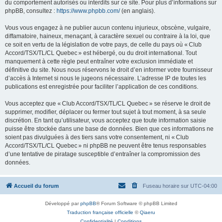
du comportement autorisés ou interdits sur ce site. Pour plus d’informations sur
phpBB, consultez :
https://www.phpbb.com/
(en anglais).
Vous vous engagez à ne publier aucun contenu injurieux, obscène, vulgaire,
diffamatoire, haineux, menaçant, à caractère sexuel ou contraire à la loi, que
ce soit en vertu de la législation de votre pays, de celle du pays où « Club
Accord/TSX/TL/CL Quebec » est hébergé, ou du droit international. Tout
manquement à cette règle peut entraîner votre exclusion immédiate et
définitive du site. Nous nous réservons le droit d’en informer votre fournisseur
d’accès à Internet si nous le jugeons nécessaire. L’adresse IP de toutes les
publications est enregistrée pour faciliter l’application de ces conditions.
Vous acceptez que « Club Accord/TSX/TL/CL Quebec » se réserve le droit de
supprimer, modifier, déplacer ou fermer tout sujet à tout moment, à sa seule
discrétion. En tant qu’utilisateur, vous acceptez que toute information saisie
puisse être stockée dans une base de données. Bien que ces informations ne
soient pas divulguées à des tiers sans votre consentement, ni « Club
Accord/TSX/TL/CL Quebec » ni phpBB ne peuvent être tenus responsables
d’une tentative de piratage susceptible d’entraîner la compromission des
données.
Accueil du forum
Fuseau horaire sur
UTC-04:00
Développé par
phpBB
® Forum Software © phpBB Limited
Traduction française officielle
©
Qiaeru
Confidentialité
|
Conditions