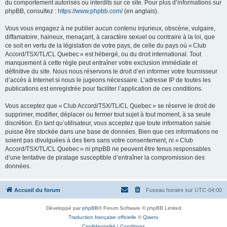
du comportement autorisés ou interdits sur ce site. Pour plus d’informations sur
phpBB, consultez :
https://www.phpbb.com/
(en anglais).
Vous vous engagez à ne publier aucun contenu injurieux, obscène, vulgaire,
diffamatoire, haineux, menaçant, à caractère sexuel ou contraire à la loi, que
ce soit en vertu de la législation de votre pays, de celle du pays où « Club
Accord/TSX/TL/CL Quebec » est hébergé, ou du droit international. Tout
manquement à cette règle peut entraîner votre exclusion immédiate et
définitive du site. Nous nous réservons le droit d’en informer votre fournisseur
d’accès à Internet si nous le jugeons nécessaire. L’adresse IP de toutes les
publications est enregistrée pour faciliter l’application de ces conditions.
Vous acceptez que « Club Accord/TSX/TL/CL Quebec » se réserve le droit de
supprimer, modifier, déplacer ou fermer tout sujet à tout moment, à sa seule
discrétion. En tant qu’utilisateur, vous acceptez que toute information saisie
puisse être stockée dans une base de données. Bien que ces informations ne
soient pas divulguées à des tiers sans votre consentement, ni « Club
Accord/TSX/TL/CL Quebec » ni phpBB ne peuvent être tenus responsables
d’une tentative de piratage susceptible d’entraîner la compromission des
données.
Accueil du forum
Fuseau horaire sur
UTC-04:00
Développé par
phpBB
® Forum Software © phpBB Limited
Traduction française officielle
©
Qiaeru
Confidentialité
|
Conditions