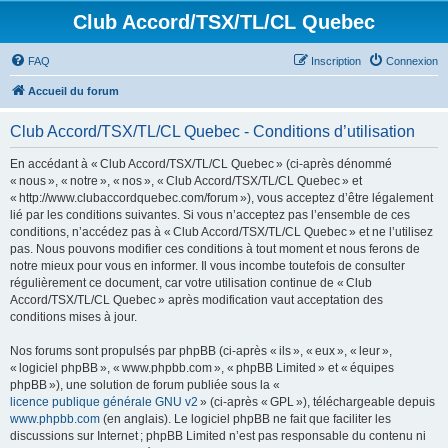
Club Accord/TSX/TL/CL Quebec
FAQ
Inscription
Connexion
Accueil du forum
Club Accord/TSX/TL/CL Quebec - Conditions d’utilisation
En accédant à « Club Accord/TSX/TL/CL Quebec » (ci-après dénommé
« nous », « notre », « nos », « Club Accord/TSX/TL/CL Quebec » et
« http://www.clubaccordquebec.com/forum »), vous acceptez d’être légalement
lié par les conditions suivantes. Si vous n’acceptez pas l’ensemble de ces
conditions, n’accédez pas à « Club Accord/TSX/TL/CL Quebec » et ne l’utilisez
pas. Nous pouvons modifier ces conditions à tout moment et nous ferons de
notre mieux pour vous en informer. Il vous incombe toutefois de consulter
régulièrement ce document, car votre utilisation continue de « Club
Accord/TSX/TL/CL Quebec » après modification vaut acceptation des
conditions mises à jour.
Nos forums sont propulsés par phpBB (ci-après « ils », « eux », « leur »,
« logiciel phpBB », « www.phpbb.com », « phpBB Limited » et « équipes
phpBB »), une solution de forum publiée sous la «
licence publique générale GNU v2
» (ci-après « GPL »), téléchargeable depuis
www.phpbb.com
(en anglais). Le logiciel phpBB ne fait que faciliter les
discussions sur Internet ; phpBB Limited n’est pas responsable du contenu ni