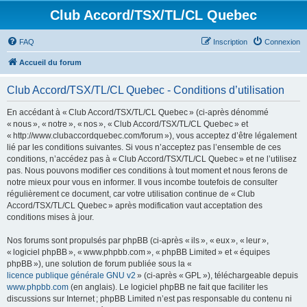
Club Accord/TSX/TL/CL Quebec
FAQ
Inscription
Connexion
Accueil du forum
Club Accord/TSX/TL/CL Quebec - Conditions d’utilisation
En accédant à « Club Accord/TSX/TL/CL Quebec » (ci-après dénommé
« nous », « notre », « nos », « Club Accord/TSX/TL/CL Quebec » et
« http://www.clubaccordquebec.com/forum »), vous acceptez d’être légalement
lié par les conditions suivantes. Si vous n’acceptez pas l’ensemble de ces
conditions, n’accédez pas à « Club Accord/TSX/TL/CL Quebec » et ne l’utilisez
pas. Nous pouvons modifier ces conditions à tout moment et nous ferons de
notre mieux pour vous en informer. Il vous incombe toutefois de consulter
régulièrement ce document, car votre utilisation continue de « Club
Accord/TSX/TL/CL Quebec » après modification vaut acceptation des
conditions mises à jour.
Nos forums sont propulsés par phpBB (ci-après « ils », « eux », « leur »,
« logiciel phpBB », « www.phpbb.com », « phpBB Limited » et « équipes
phpBB »), une solution de forum publiée sous la «
licence publique générale GNU v2
» (ci-après « GPL »), téléchargeable depuis
www.phpbb.com
(en anglais). Le logiciel phpBB ne fait que faciliter les
discussions sur Internet ; phpBB Limited n’est pas responsable du contenu ni