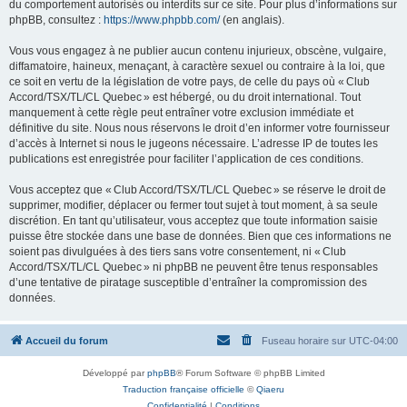
du comportement autorisés ou interdits sur ce site. Pour plus d’informations sur
phpBB, consultez :
https://www.phpbb.com/
(en anglais).
Vous vous engagez à ne publier aucun contenu injurieux, obscène, vulgaire,
diffamatoire, haineux, menaçant, à caractère sexuel ou contraire à la loi, que
ce soit en vertu de la législation de votre pays, de celle du pays où « Club
Accord/TSX/TL/CL Quebec » est hébergé, ou du droit international. Tout
manquement à cette règle peut entraîner votre exclusion immédiate et
définitive du site. Nous nous réservons le droit d’en informer votre fournisseur
d’accès à Internet si nous le jugeons nécessaire. L’adresse IP de toutes les
publications est enregistrée pour faciliter l’application de ces conditions.
Vous acceptez que « Club Accord/TSX/TL/CL Quebec » se réserve le droit de
supprimer, modifier, déplacer ou fermer tout sujet à tout moment, à sa seule
discrétion. En tant qu’utilisateur, vous acceptez que toute information saisie
puisse être stockée dans une base de données. Bien que ces informations ne
soient pas divulguées à des tiers sans votre consentement, ni « Club
Accord/TSX/TL/CL Quebec » ni phpBB ne peuvent être tenus responsables
d’une tentative de piratage susceptible d’entraîner la compromission des
données.
Accueil du forum
Fuseau horaire sur
UTC-04:00
Développé par
phpBB
® Forum Software © phpBB Limited
Traduction française officielle
©
Qiaeru
Confidentialité
|
Conditions