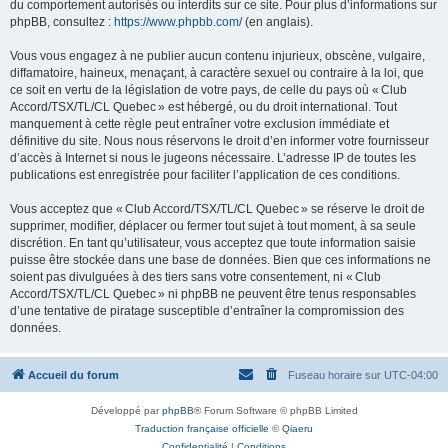
du comportement autorisés ou interdits sur ce site. Pour plus d’informations sur
phpBB, consultez :
https://www.phpbb.com/
(en anglais).
Vous vous engagez à ne publier aucun contenu injurieux, obscène, vulgaire,
diffamatoire, haineux, menaçant, à caractère sexuel ou contraire à la loi, que
ce soit en vertu de la législation de votre pays, de celle du pays où « Club
Accord/TSX/TL/CL Quebec » est hébergé, ou du droit international. Tout
manquement à cette règle peut entraîner votre exclusion immédiate et
définitive du site. Nous nous réservons le droit d’en informer votre fournisseur
d’accès à Internet si nous le jugeons nécessaire. L’adresse IP de toutes les
publications est enregistrée pour faciliter l’application de ces conditions.
Vous acceptez que « Club Accord/TSX/TL/CL Quebec » se réserve le droit de
supprimer, modifier, déplacer ou fermer tout sujet à tout moment, à sa seule
discrétion. En tant qu’utilisateur, vous acceptez que toute information saisie
puisse être stockée dans une base de données. Bien que ces informations ne
soient pas divulguées à des tiers sans votre consentement, ni « Club
Accord/TSX/TL/CL Quebec » ni phpBB ne peuvent être tenus responsables
d’une tentative de piratage susceptible d’entraîner la compromission des
données.
Accueil du forum
Fuseau horaire sur
UTC-04:00
Développé par
phpBB
® Forum Software © phpBB Limited
Traduction française officielle
©
Qiaeru
Confidentialité
|
Conditions