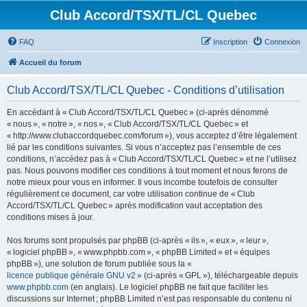
Club Accord/TSX/TL/CL Quebec
FAQ
Inscription
Connexion
Accueil du forum
Club Accord/TSX/TL/CL Quebec - Conditions d’utilisation
En accédant à « Club Accord/TSX/TL/CL Quebec » (ci-après dénommé
« nous », « notre », « nos », « Club Accord/TSX/TL/CL Quebec » et
« http://www.clubaccordquebec.com/forum »), vous acceptez d’être légalement
lié par les conditions suivantes. Si vous n’acceptez pas l’ensemble de ces
conditions, n’accédez pas à « Club Accord/TSX/TL/CL Quebec » et ne l’utilisez
pas. Nous pouvons modifier ces conditions à tout moment et nous ferons de
notre mieux pour vous en informer. Il vous incombe toutefois de consulter
régulièrement ce document, car votre utilisation continue de « Club
Accord/TSX/TL/CL Quebec » après modification vaut acceptation des
conditions mises à jour.
Nos forums sont propulsés par phpBB (ci-après « ils », « eux », « leur »,
« logiciel phpBB », « www.phpbb.com », « phpBB Limited » et « équipes
phpBB »), une solution de forum publiée sous la «
licence publique générale GNU v2
» (ci-après « GPL »), téléchargeable depuis
www.phpbb.com
(en anglais). Le logiciel phpBB ne fait que faciliter les
discussions sur Internet ; phpBB Limited n’est pas responsable du contenu ni